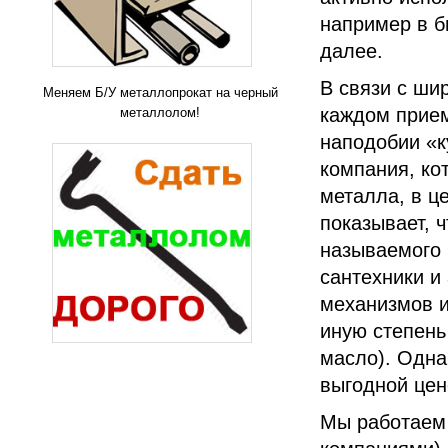
например в б
далее.
В связи с ши
Меняем Б/У металлопрокат на черный
каждом прие
металлолом!
наподобии «к
компания, ко
металла, в ц
показывает, ч
называемого м
сантехники и
механизмов и
иную степень
масло). Одна
выгодной цен
Мы работаем