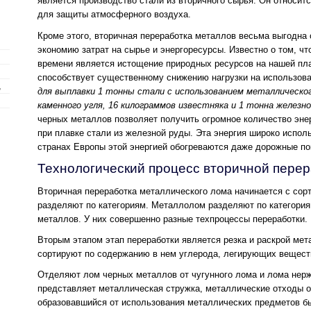
является производство стали из вторичного сырья. Он относит
для защиты атмосферного воздуха.
Кроме этого, вторичная переработка металлов весьма выгодна 
экономию затрат на сырье и энергоресурсы. Известно о том, ч
времени является истощение природных ресурсов на нашей пл
способствует существенному снижению нагрузки на использова
,
для выплавки 1 тонны стали с использованием металлическо
каменного угля, 16 килограммов известняка и 1 тонна железн
черных металлов позволяет получить огромное количество энер
при плавке стали из железной руды. Эта энергия широко испол
странах Европы этой энергией обогреваются даже дорожные по
Технологический процесс вторичной пере
Вторичная переработка металлического лома начинается с сор
разделяют по категориям. Металлолом разделяют по категория
металлов. У них совершенно разные техпроцессы переработки.
Вторым этапом этап переработки является резка и раскрой мет
сортируют по содержанию в нем углерода, легирующих веществ
Отделяют лом черных металлов от чугунного лома и лома нерж
представляет металлическая стружка, металлические отходы о
образовавшийся от использования металлических предметов бы