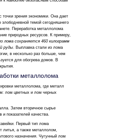
ся к наиболее безопасным способам
с точки зрения экономики. Она дает
то злободневной темой сегодняшнего
анете. Переработка металлолома
ние природных ресурсов. К примеру,
го лома сохраняется 460 килограмм
ой руды
. Выплавка стали из лома
гии, в несколько раз больше, чем
ьзуется для обогрева домов. В
крытия.
работки металлолома
тировки металлолома, где металл
м: лом цветных и лом черных
алла. Затем вторичное сырье
 и показателей качества.
авейки. Первый тип лома
т литья, а также металлолом,
тового назначения. Чугунный лом