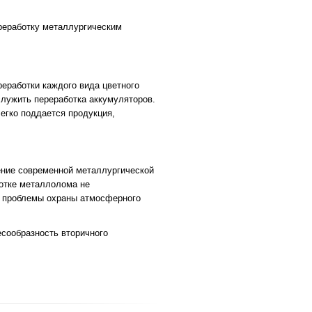
реработку металлургическим
еработки каждого вида цветного
лужить переработка аккумуляторов.
егко поддается продукция,
ение современной металлургической
отке металлолома не
ет проблемы охраны атмосферного
сообразность вторичного