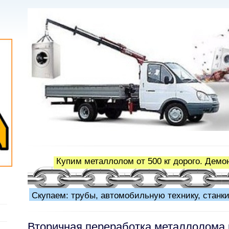
Купим металлолом от 500 кг дорого. Демо
Скупаем: трубы, автомобильную технику, станки
Вторичная переработка металлолома 