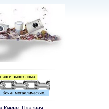
нтаж и вывоз лома.
, бочки металлические...
в Киеве. Ценовая